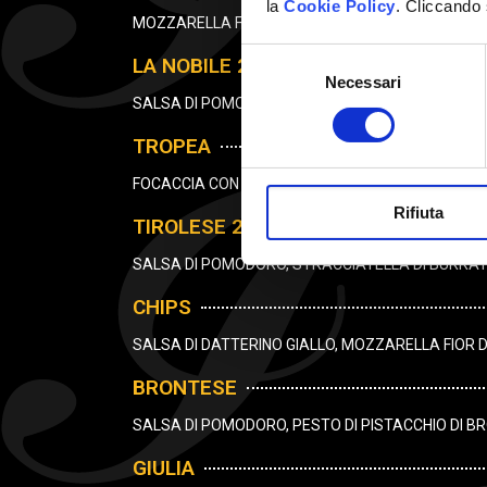
la
Cookie Policy
. Cliccando 
MOZZARELLA FIOR DI LATTE, MORTADELLA BOLOGNA 
Selezione
LA NOBILE 2.0
Necessari
del
SALSA DI POMODORO, MORTADELLA BOLOGNA IGP, 
consenso
TROPEA
FOCACCIA CON SPIANATA CALABRA, OLIVE TAGGI
Rifiuta
TIROLESE 2.0
SALSA DI POMODORO, STRACCIATELLA DI BURRATA
CHIPS
SALSA DI DATTERINO GIALLO, MOZZARELLA FIOR DI
BRONTESE
SALSA DI POMODORO, PESTO DI PISTACCHIO DI BR
GIULIA