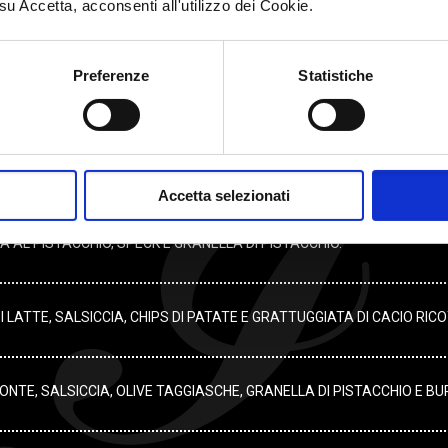
su Accetta, acconsenti all'utilizzo dei Cookie.
IGP, PESTO DI PISTACCHI, GRANELLA DI PISTACCHI, BURRATINA 125
Preferenze
Statistiche
STRACCIATELLA DI BURRATA, GRANELLA DI PISTACCHIO DI BRONTE E
ASCHE, CIPOLLA ROSSA DI TROPEA CARAMELLATA E STRACCIATA DI
Accetta selezionati
 AL PISTACCHIO, SPECK E GRANELLA DI PISTACCHIO.
 LATTE, SALSICCIA, CHIPS DI PATATE E GRATTUGGIATA DI CACIO RIC
ONTE, SALSICCIA, OLIVE TAGGIASCHE, GRANELLA DI PISTACCHIO E B