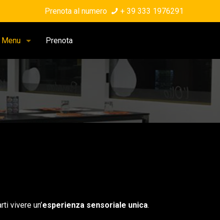
Prenota al numero
+ 39 333 1976291
Menu
Prenota
ti vivere un’
esperienza sensoriale unica
.