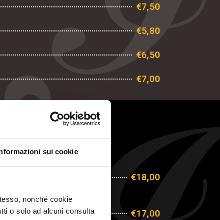
€7,50
€5,80
€6,50
€7,00
Informazioni sui cookie
€18,00
 stesso, nonché cookie
utti o solo ad alcuni consulta
€17,00