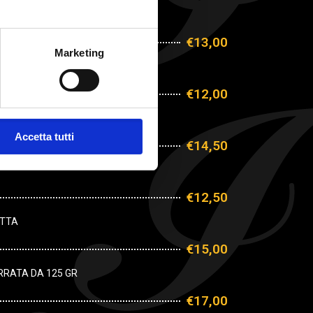
GR, OLIO EVO E BASILICO
€13,00
Marketing
 BASILICO
€12,00
 BURRATA
Accetta tutti
€14,50
€12,50
OTTA
€15,00
URRATA DA 125 GR
€17,00