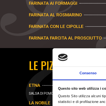
FARINATA AI FORMAGGI
FARINATA AL ROSMARINO
FARINATA CON LE CIPOLLE
FARINATA FARCITA AL PROSCIUTTO
LE PIZZE GOURMET
Consenso
ETNA
Questo sito web utilizza i c
SALSA DI POMODORO, STRACCIATELLA DI BURRATA
Questo Sito utilizza alcuni ti
statistici e di profilazione a
LA NOBILE